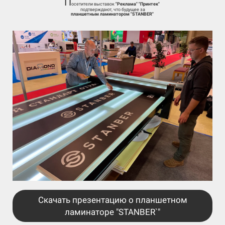
П
осетители выставок
"
Реклама" "Принтек"
подтверждают, что будущее за
планшетным ламинатором "STANBER"
Скачать презентацию о планшетном
ламинаторе "STANBER`"