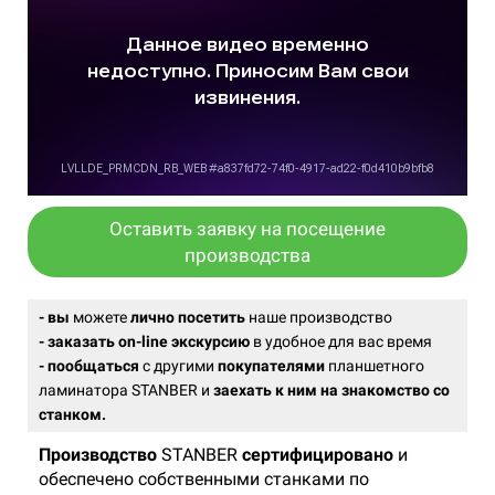
Оставить заявку на посещение
производства
- вы
можете
лично посетить
наше производство
- заказать on-line экскурсию
в удобное для вас время
- пообщаться
с другими
покупателями
планшетного
ламинатора STANBER и
заехать к ним на знакомство со
станком.
Производство
STANBER
сертифицировано
и
обеспечено собственными станками по